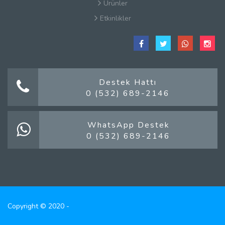
Ürünler
Etkinlikler
Çerez Politikaları
Satış Sözleşmesi
Hakkımızda
Kullanım Koşulları
Destek Hattı
0 (532) 689-2146
Güvenlik
Gizlilik Sözleşmesi
Firma Rehberi Nedir?
WhatsApp Destek
0 (532) 689-2146
İletişim
Copyright © 2020 -