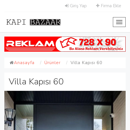
Giriş Yap
Firma Ekle
Toggl
navig
Anasayfa
Ürünler
Villa Kapısı 60
Villa Kapısı 60