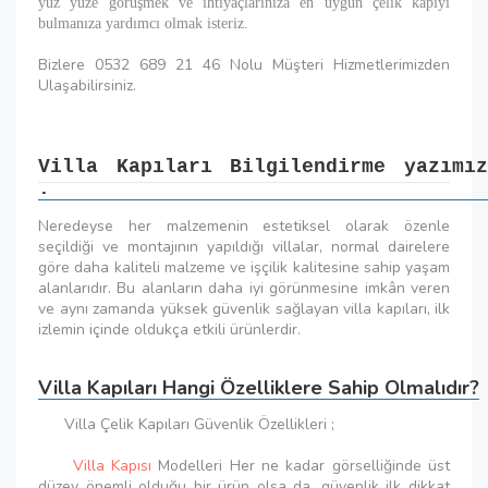
yüz yüze görüşmek ve ihtiyaçlarınıza en uygun çelik kapıyı
bulmanıza yardımcı olmak isteriz.
Bizlere 0532 689 21 46 Nolu Müşteri Hizmetlerimizden
Ulaşabilirsiniz.
Villa Kapıları Bilgilendirme yazımız
.
Neredeyse her malzemenin estetiksel olarak özenle
seçildiği ve montajının yapıldığı villalar, normal dairelere
göre daha kaliteli malzeme ve işçilik kalitesine sahip yaşam
alanlarıdır. Bu alanların daha iyi görünmesine imkân veren
ve aynı zamanda yüksek güvenlik sağlayan villa kapıları, ilk
izlemin içinde oldukça etkili ürünlerdir.
Villa Kapıları Hangi Özelliklere Sahip Olmalıdır?
Villa Çelik Kapıları Güvenlik Özellikleri ;
Villa Kapısı
Modelleri Her ne kadar görselliğinde üst
düzey önemli olduğu bir ürün olsa da, güvenlik ilk dikkat