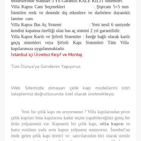
modellerinde Standart 5 Yıl Garantili KALE KİLİT sistemleri.
Villa Kapısı Cam Seçenekleri : Şişecam 5+5 mm
İstenilen renk ve desende dış etkenlere ve darbelere dayanıklı
lamine cam.
Villa Kapısı Bas Aç Sistemi : Yeni nesil 6 saniyede
kendini kapatma özelliği olan bas aç sistemi 2 yıl garantilidir.
Villa Kapısı Kartlı ve Şifreli Sistemler : İsteğe bağlı olarak kartlı
geçiş sistemleri veya Şifreli Kapı Sistemleri Tüm Villa
kapılarımıza uygulanmaktadır.
İstanbul içi Ücretsiz Keşif ve Montaj
Tüm Dünya’ya Gönderim Yapıyoruz.
Web Sitemizde olmayan çelik kapı modellerini sizin
talepleriniz doğrultusunda özel olarak üretmekteyiz.
Yeni bir çelik kapı mı arıyorsunuz ? Villa kapılarından pivot
çelik kapıları bina kapılarına kadar seçim yapabileceğiniz geniş bir
villa kapısı
ürün yelpazemiz var. Kapsamlı bir çelik kapı,
ve
hatta rezidans yada avm kapısı yelpazesi sunuyoruz. İstanbul'un
önde gelen çelik kapı üretici ve satıcılarından biri olarak sizinle