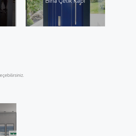
Bina Çelik Kapı
çebilirsiniz.