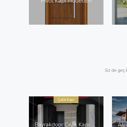
Pivot Kapı Modelleri
V
Siz de geç k
Çelik Kapı
Bayrakdoor Çelik Kapı Sistemleri