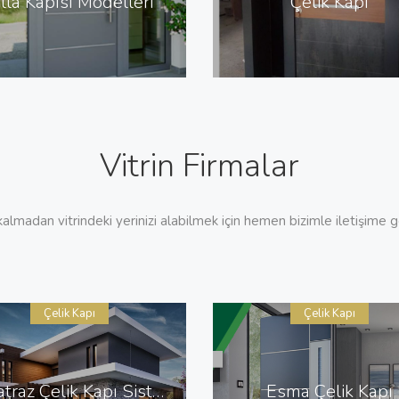
illa Kapısı Modelleri
Çelik Kapı
Vitrin Firmalar
almadan vitrindeki yerinizi alabilmek için hemen bizimle iletişime ge
Çelik Kapı
Çelik Kapı
Alcatraz Çelik Kapı Sistemleri
Esma Çelik Kapı