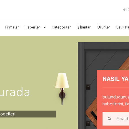
G
Firmalar
Haberler
Kategoriler
İş İlanları
Ürünler
Çelik K
NASIL YA
Burada
bulunduğunuz 
haberlerini, il
odelleri