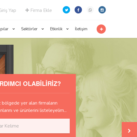
iriş Yap
Firma Ekle
apılar
Sektörler
Etkinlik
İletişim
RDIMCI OLABİLİRİZ?
bölgede yer alan firmaların
anlarını ve ürünlerini listeleyelim...