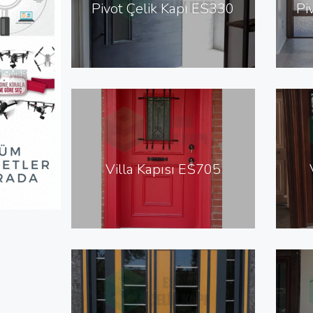
Pivot Çelik Kapı ES330
Pi
Villa Kapısı ES705