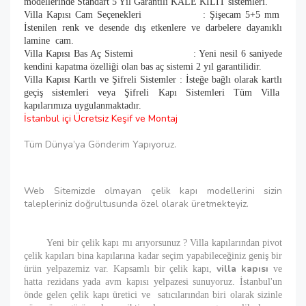
modellerinde Standart 5 Yıl Garantili KALE KİLİT sistemleri.
Villa Kapısı Cam Seçenekleri : Şişecam 5+5 mm
İstenilen renk ve desende dış etkenlere ve darbelere dayanıklı
lamine cam.
Villa Kapısı Bas Aç Sistemi : Yeni nesil 6 saniyede
kendini kapatma özelliği olan bas aç sistemi 2 yıl garantilidir.
Villa Kapısı Kartlı ve Şifreli Sistemler : İsteğe bağlı olarak kartlı
geçiş sistemleri veya Şifreli Kapı Sistemleri Tüm Villa
kapılarımıza uygulanmaktadır.
İstanbul içi Ücretsiz Keşif ve Montaj
Tüm Dünya’ya Gönderim Yapıyoruz.
Web Sitemizde olmayan çelik kapı modellerini sizin
talepleriniz doğrultusunda özel olarak üretmekteyiz.
Yeni bir çelik kapı mı arıyorsunuz ? Villa kapılarından pivot
çelik kapıları bina kapılarına kadar seçim yapabileceğiniz geniş bir
villa kapısı
ürün yelpazemiz var. Kapsamlı bir çelik kapı,
ve
hatta rezidans yada avm kapısı yelpazesi sunuyoruz. İstanbul'un
önde gelen çelik kapı üretici ve satıcılarından biri olarak sizinle