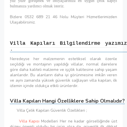
yüz yüze görüşmek ve ihtiyaçlarınıza en uygun çelik kapıyı
bulmanıza yardımcı olmak isteriz.
Bizlere 0532 689 21 46 Nolu Müşteri Hizmetlerimizden
Ulaşabilirsiniz.
Villa Kapıları Bilgilendirme yazımız
.
Neredeyse her malzemenin estetiksel olarak özenle
seçildiği ve montajının yapıldığı villalar, normal dairelere
göre daha kaliteli malzeme ve işçilik kalitesine sahip yaşam
alanlarıdır. Bu alanların daha iyi görünmesine imkân veren
ve aynı zamanda yüksek güvenlik sağlayan villa kapıları, ilk
izlemin içinde oldukça etkili ürünlerdir.
Villa Kapıları Hangi Özelliklere Sahip Olmalıdır?
Villa Çelik Kapıları Güvenlik Özellikleri ;
Villa Kapısı
Modelleri Her ne kadar görselliğinde üst
düzey önemli olduğu bir ürün olsa da, güvenlik ilk dikkat