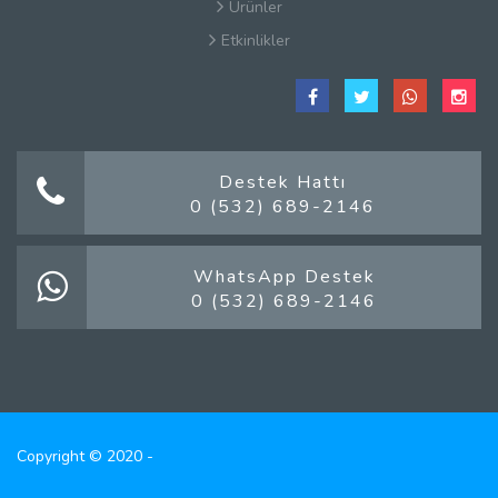
Ürünler
Etkinlikler
Çerez Politikaları
Satış Sözleşmesi
Hakkımızda
Kullanım Koşulları
Destek Hattı
0 (532) 689-2146
Güvenlik
Gizlilik Sözleşmesi
Firma Rehberi Nedir?
WhatsApp Destek
0 (532) 689-2146
İletişim
Copyright © 2020 -