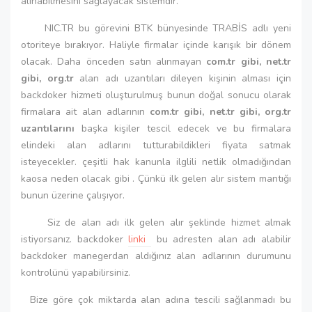
alınabilmesini sağlayacak sistemdir.
NIC.TR bu görevini BTK bünyesinde TRABİS adlı yeni
otoriteye bırakıyor. Haliyle firmalar içinde karışık bir dönem
olacak. Daha önceden satın alınmayan
com.tr gibi, net.tr
gibi, org.tr
alan adı uzantıları dileyen kişinin alması için
backdoker hizmeti oluşturulmuş bunun doğal sonucu olarak
firmalara ait alan adlarının
com.tr gibi, net.tr gibi, org.tr
uzantılarını
başka kişiler tescil edecek ve bu firmalara
elindeki alan adlarını tutturabildikleri fiyata satmak
isteyecekler. çeşitli hak kanunla ilglili netlik olmadığından
kaosa neden olacak gibi . Çünkü ilk gelen alır sistem mantığı
bunun üzerine çalışıyor.
Siz de alan adı ilk gelen alır şeklinde hizmet almak
istiyorsanız. backdoker
linki
bu adresten alan adı alabilir
backdoker manegerdan aldığınız alan adlarının durumunu
kontrolünü yapabilirsiniz.
Bize göre çok miktarda alan adına tescili sağlanmadı bu