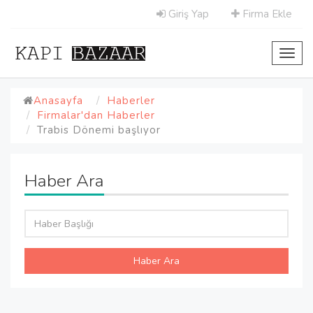
Giriş Yap
Firma Ekle
Toggl
navig
Anasayfa
Haberler
Firmalar'dan Haberler
Trabis Dönemi başlıyor
Haber Ara
Haber Ara