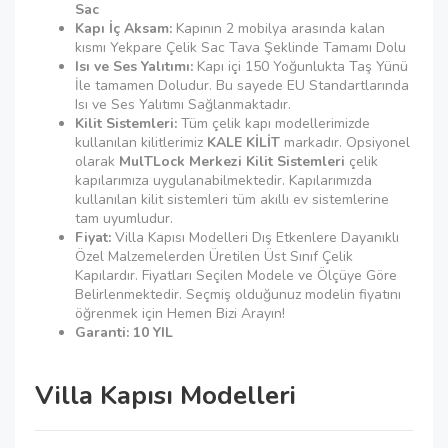
Sac
Kapı İç Aksam:
Kapının 2 mobilya arasında kalan
kısmı Yekpare Çelik Sac Tava Şeklinde Tamamı Dolu
Isı ve Ses Yalıtımı:
Kapı içi 150 Yoğunlukta Taş Yünü
İle tamamen Doludur. Bu sayede EU Standartlarında
Isı ve Ses Yalıtımı Sağlanmaktadır.
Kilit Sistemleri:
Tüm çelik kapı modellerimizde
kullanılan kilitlerimiz
KALE KİLİT
markadır. Opsiyonel
olarak
MulTLock Merkezi Kilit Sistemleri
çelik
kapılarımıza uygulanabilmektedir. Kapılarımızda
kullanılan kilit sistemleri tüm akıllı ev sistemlerine
tam uyumludur.
Fiyat:
Villa Kapısı Modelleri Dış Etkenlere Dayanıklı
Özel Malzemelerden Üretilen Üst Sınıf Çelik
Kapılardır. Fiyatları Seçilen Modele ve Ölçüye Göre
Belirlenmektedir. Seçmiş olduğunuz modelin fiyatını
öğrenmek için Hemen Bizi Arayın!
Garanti: 10 YIL
Villa Kapısı Modelleri