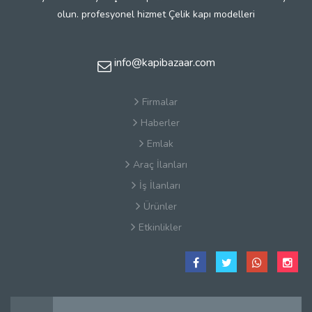
olun. profesyonel hizmet Çelik kapı modelleri
info@kapibazaar.com
Firmalar
Haberler
Emlak
Araç İlanları
İş İlanları
Ürünler
Etkinlikler
Çerez Politikaları
Satış Sözleşmesi
Hakkımızda
Kullanım Koşulları