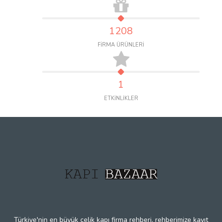
1208
FİRMA ÜRÜNLERİ
1
ETKİNLİKLER
Türkiye'nin en büyük çelik kapı firma rehberi. rehberimize kayıt