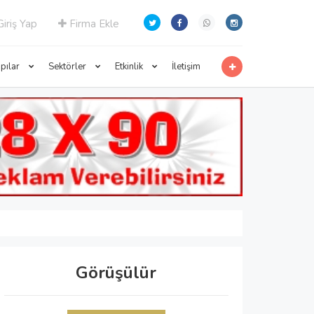
iriş Yap
Firma Ekle
apılar
Sektörler
Etkinlik
İletişim
Görüşülür