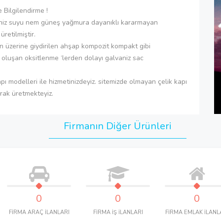
e Bilgilendirme !
eniz suyu nem güneş yağmura dayanıklı kararmayan
retilmiştir.
 üzerine giydirilen ahşap kompozit kompakt gibi
oluşan oksitlenme ‘lerden dolayı galvaniz sac
kapı modelleri ile hizmetinizdeyiz. sitemizde olmayan çelik kapı
arak üretmekteyiz.
Firmanın Diğer Ürünleri
0
0
0
FİRMA ARAÇ İLANLARI
FİRMA İŞ İLANLARI
FİRMA EMLAK İLANL