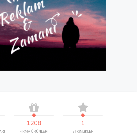
1208
1
ARI
FİRMA ÜRÜNLERİ
ETKİNLİKLER