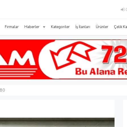
G
Firmalar
Haberler
Kategoriler
İş İlanları
Ürünler
Çelik K
580