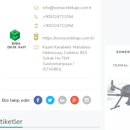
info@esmacelikkapi.com.tr
+905324721054
+905324721054
https://esmacelikkapi.com.tr/
Kazım Karabekir Mahallesi
Hekimsuyu Caddesi 815.
Sokak No:74/4
Gaziosmanpaşa /
İSTANBUL
Bizi takip edin:
tiketler