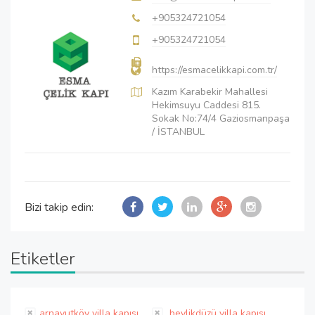
+905324721054
+905324721054
https://esmacelikkapi.com.tr/
Kazım Karabekir Mahallesi
Hekimsuyu Caddesi 815.
Sokak No:74/4 Gaziosmanpaşa
/ İSTANBUL
Bizi takip edin:
Etiketler
arnavutköy villa kapısı
beylikdüzü villa kapısı