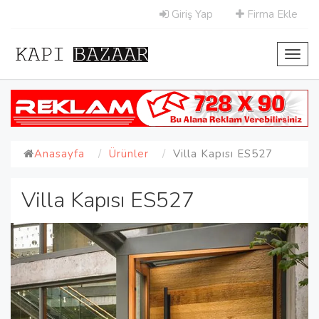
Giriş Yap
Firma Ekle
Toggl
navig
Anasayfa
Ürünler
Villa Kapısı ES527
Villa Kapısı ES527