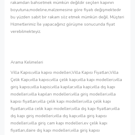
rakamdan bahsetmek mümkün değildir seçilen kapının
boyutuna,modeline,malzemesine göre fiyatı değişmektedir
bu yüzden sabit bir rakam söz etmek mümkün değil. Müşteri
Hizmetlerimiz İle yapacağınız görüşme sonucunda fiyat
verebilmekteyiz.
Arama Kelimeleri
Villa Kapısı,villa kapısı modelleri,Villa Kapısı Fiyatları,Villa
Çelik Kapı,villa kapısı,villa çelik kapı,villa kapı modelleri,villa
giriş kapısı,villa kapisi,villa kapilar,villa kapi,villa dış kapı
modelleri,villa kapıları modelleri,villa giriş modelleri,villa
kapısı fiyatları,villa çelik kapı modelleri,villa çelik kapı
fiyatları,villa celik kapi modelleri,villa dış kapı fiyatları,villa
dış kapı giriş modelleri,villa dış kapı,villa giriş kapısı
modelleri,villa giriş cam kapı modelleri,ev çelik kapı
fiyatları,daire dış kapı modelleri,villa giriş kapısı