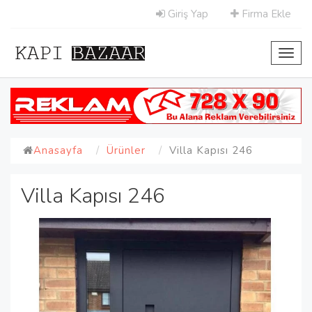
Giriş Yap
Firma Ekle
Toggl
navig
Anasayfa
Ürünler
Villa Kapısı 246
Villa Kapısı 246