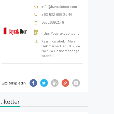
info@bayrakdoor.com
+90 532 689 21 46
05326892146
https://bayrakdoor.com/
Kazım Karabekir Mah
Hekimsuyu Cad 815 Sok
No : 74 Gaziosmanpaşa
istanbul
Bizi takip edin:
tiketler