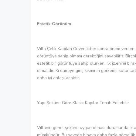
Estetik Görünüm
Villa Çelik Kapıları Güvenlikten sonra önem verilen en
görüntüye sahip olması gerektiğini sayabiliriz. Bir
estetik bir görüntüye sahip olurken, ilk izlenimi bır
olmalıdır. Ki daireye giriş kısmının görkemli sütunl
daha iyi anlaşılacaktır.
Yapı Şekline Göre Klasik Kapılar Tercih Edilebilir
Villanın genel şekline uygun olması durumunda, klas
mümkündür. Bu sayede binaya daha fazla görsellik 