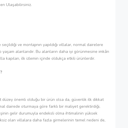
n Ulaşabilirsiniz.
çildiği ve montajının yapıldığı villalar, normal dairelere
ip yaşam alanlarıdır. Bu alanların daha iyi görünmesine imkân
kapıları, ilk izlemin içinde oldukça etkili ürünlerdir.
r?
t düzey önemli olduğu bir ürün olsa da, güvenlik ilk dikkat
l dairede oturmaya göre farklı bir maliyet gerektirdiği,
işinin gelir durumuyla endeksli olma ihtimalinin yüksek
ksiz olan villalara daha fazla girmelerinin temel nedeni de,