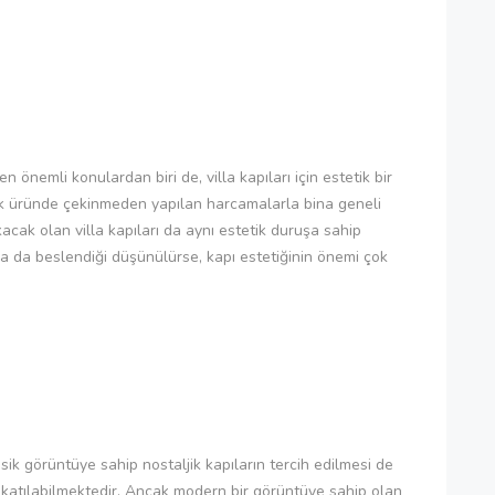
 önemli konulardan biri de, villa kapıları için estetik bir
çok üründe çekinmeden yapılan harcamalarla bina geneli
akacak olan villa kapıları da aynı estetik duruşa sahip
arla da beslendiği düşünülürse, kapı estetiğinin önemi çok
ik görüntüye sahip nostaljik kapıların tercih edilmesi de
katılabilmektedir. Ancak modern bir görüntüye sahip olan