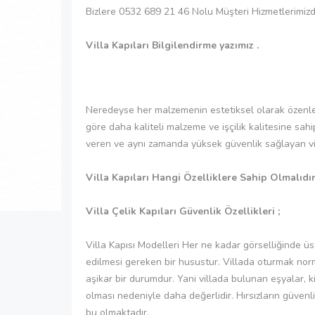
Bizlere 0532 689 21 46 Nolu Müşteri Hizmetlerimizde
Villa Kapıları Bilgilendirme yazımız .
Neredeyse her malzemenin estetiksel olarak özenle se
göre daha kaliteli malzeme ve işçilik kalitesine sah
veren ve aynı zamanda yüksek güvenlik sağlayan villa 
Villa Kapıları Hangi Özelliklere Sahip Olmalıdı
Villa Çelik Kapıları Güvenlik Özellikleri ;
Villa Kapısı Modelleri Her ne kadar görselliğinde üs
edilmesi gereken bir husustur. Villada oturmak norma
aşikar bir durumdur. Yani villada bulunan eşyalar, k
olması nedeniyle daha değerlidir. Hırsızların güvenli
bu olmaktadır.