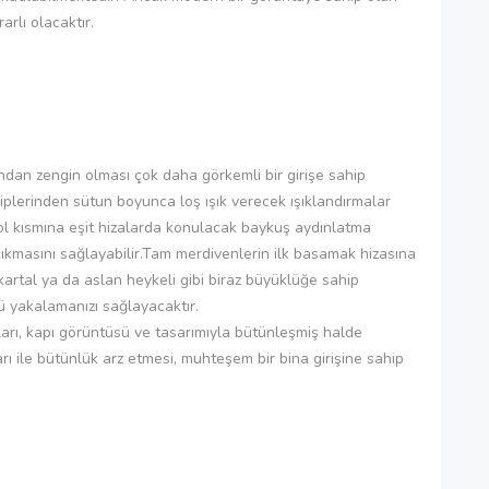
arlı olacaktır.
mından zengin olması çok daha görkemli bir girişe sahip
diplerinden sütun boyunca loş ışık verecek ışıklandırmalar
 sol kısmına eşit hizalarda konulacak baykuş aydınlatma
çıkmasını sağlayabilir.Tam merdivenlerin ilk basamak hizasına
 kartal ya da aslan heykeli gibi biraz büyüklüğe sahip
ntü yakalamanızı sağlayacaktır.
arı, kapı görüntüsü ve tasarımıyla bütünleşmiş halde
arı ile bütünlük arz etmesi, muhteşem bir bina girişine sahip