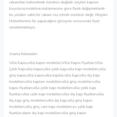
rakamdan bahsetmek mümkün değildir seçilen kapının
boyutuna,modeline,malzemesine göre fiyatı değişmektedir
bu yüzden sabit bir rakam söz etmek mümkün değil. Müşteri
Hizmetlerimiz İle yapacağınız görüşme sonucunda fiyat
verebilmekteyiz.
Arama Kelimeleri
Villa Kapısı,villa kapısı modelleri,Villa Kapısı Fiyatları,Villa
Çelik Kapı,villa kapısı,villa çelik kapı,villa kapı modelleri,villa
giriş kapısı,villa kapisi,villa kapilar,villa kapi,villa dış kapı
modelleri,villa kapıları modelleri,villa giriş modelleri,villa
kapısı fiyatları,villa çelik kapı modelleri,villa çelik kapı
fiyatları,villa celik kapi modelleri,villa dış kapı fiyatları,villa
dış kapı giriş modelleri,villa dış kapı,villa giriş kapısı
modelleri,villa giriş cam kapı modelleri,ev çelik kapı
fiyatları,daire dış kapı modelleri,villa giriş kapısı