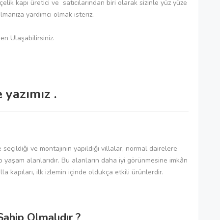
lik kapı üretici ve satıcılarından biri olarak sizinle yüz yüze
lmanıza yardımcı olmak isteriz.
n Ulaşabilirsiniz.
 yazımız .
çildiği ve montajının yapıldığı villalar, normal dairelere
ip yaşam alanlarıdır. Bu alanların daha iyi görünmesine imkân
kapıları, ilk izlemin içinde oldukça etkili ürünlerdir.
Sahip Olmalıdır ?