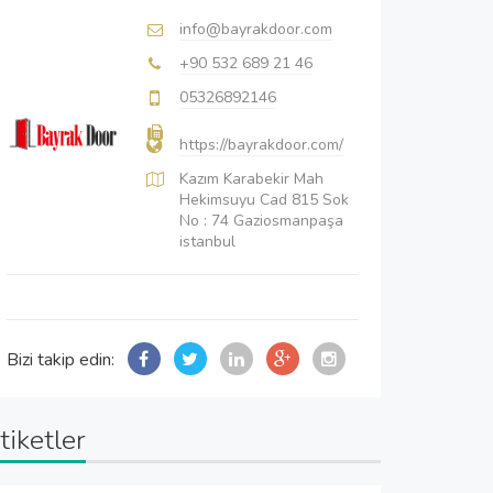
info@bayrakdoor.com
+90 532 689 21 46
05326892146
https://bayrakdoor.com/
Kazım Karabekir Mah
Hekimsuyu Cad 815 Sok
No : 74 Gaziosmanpaşa
istanbul
Bizi takip edin:
tiketler