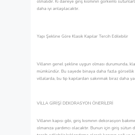
olmalıdır. Ki daireye giriş kısmının görkemli sütunl
daha iyi anlaşılacaktır.
Yapı Şekline Göre Klasik Kapılar Tercih Edilebilir
Villanın genel şekline uygun olması durumunda, klas
mümkündür. Bu sayede binaya daha fazla görsellik 
villalarda, bu tip kapılardan sakınmak biraz daha yar
VİLLA GİRİŞİ DEKORASYON ÖNERİLERİ
Villanın kapısı gibi, giriş kısmının dekorasyon bakı
olmanıza yardımcı olacaktır. Bunun için giriş sütun 