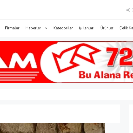
G
Firmalar
Haberler
Kategoriler
İş İlanları
Ürünler
Çelik K
7