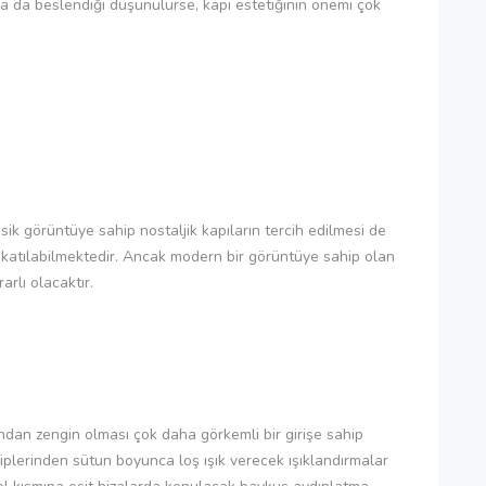
arla da beslendiği düşünülürse, kapı estetiğinin önemi çok
ik görüntüye sahip nostaljik kapıların tercih edilmesi de
katılabilmektedir. Ancak modern bir görüntüye sahip olan
arlı olacaktır.
mından zengin olması çok daha görkemli bir girişe sahip
diplerinden sütun boyunca loş ışık verecek ışıklandırmalar