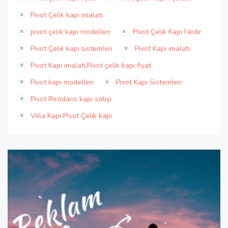
Pivot Çelik kapı imalatı
pivot çelik kapı modelleri
Pivot Çelik Kapı Nedir
Pivot Çelik kapı sistemleri
Pivot Kapı imalatı
Pivot Kapı imalatı;Pivot çelik kapı fiyat
Pivot kapı modelleri
Pivot Kapı Sistemleri
Pivot Rezidans kapı satışı
Villa Kapı Pivot Çelik kapı