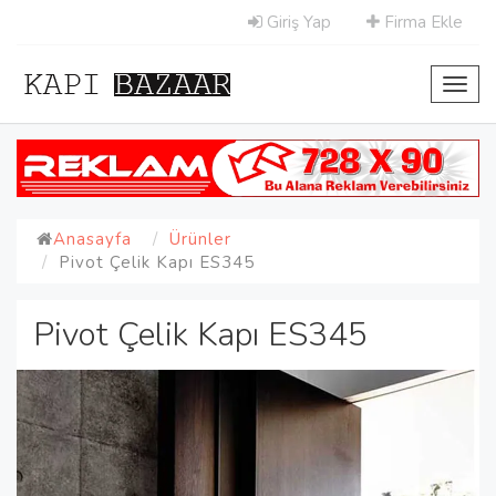
Giriş Yap
Firma Ekle
Toggl
navig
Anasayfa
Ürünler
Pivot Çelik Kapı ES345
Pivot Çelik Kapı ES345