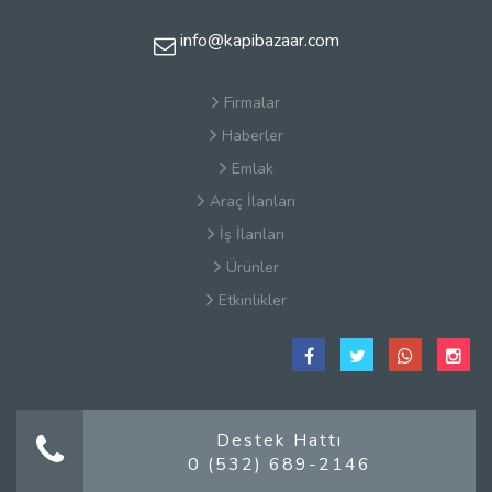
info@kapibazaar.com
Firmalar
Haberler
Emlak
Araç İlanları
İş İlanları
Ürünler
Etkinlikler
Çerez Politikaları
Satış Sözleşmesi
Hakkımızda
Kullanım Koşulları
Destek Hattı
0 (532) 689-2146
Güvenlik