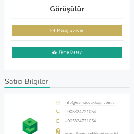
Görüşülür
Mesaj Gönder
Firma Detay
Satıcı Bilgileri
info@esmacelikkapi.com.tr
+905324721054
+905324721054
https://esmacelikkapi.com.tr/