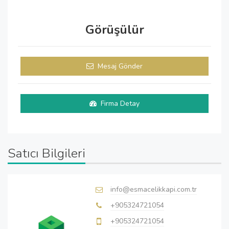
Görüşülür
Mesaj Gönder
Firma Detay
Satıcı Bilgileri
info@esmacelikkapi.com.tr
+905324721054
+905324721054