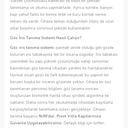
Yüksek çözünürlüklü kamerası ile basit bir şekilde
tanımlama ve okuma yapmaktadır. Ayrıca turnike, bariyer,
kapı yahut farklı bir birime tetik ve kuru kontak verme
imkanı da vardır. Cihaza temas olduğundan ötürü de uzun
yıllar boyunca sorunsuz şekilde kullanılabilir.
Göz İris Tanıma Sistemi Nasıl Çalışır?
Göz iris tanıma sistemi
, parmak izinde olduğu gibi gözde
bulunan iris tabakasıda tek bir insana özgüdür. İris tabakası
üzerindeki bu yapı yüksek çözünürlüğe sahip sensörler
barındırılan göz tanıma cihazları yardımı ile haritalandırılır.
Normal insan gözü ile fark edilemeyecek bu yapının bir
benzeri başka bir insanın gözünde yoktur. Cihaza bir kez
tanımlanan personel bilgileri, göz tarama sonrası
oluşturulan biometrik harita cihaz içindeki algoritma ile
saklanır. Daha sonra her okutulmada cihazdaki kayıtlarla
karşılaştırılarak tanımlama süreci gerçekleşir. Cihazın
tanıma başarısı
%99’dur. Pivot Villa Kapılarınıza
Güvenle Uygulayabilirsiniz.
Detaylı bilgi için lütfen