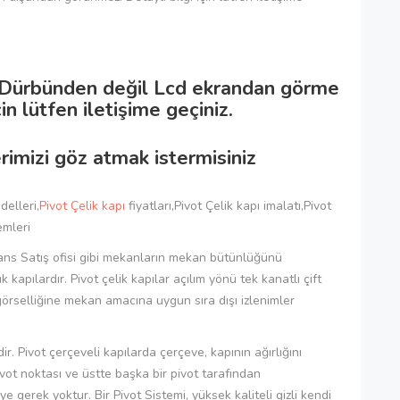
ni Dürbünden değil Lcd ekrandan görme
çin lütfen iletişime geçiniz.
rimizi göz atmak istermisiniz
delleri,
Pivot Çelik kapı
fiyatları,Pivot Çelik kapı imalatı,Pivot
emleri
dans Satış ofisi gibi mekanların mekan bütünlüğünü
ılardır. Pivot çelik kapılar açılım yönü tek kanatlı çift
görselliğine mekan amacına uygun sıra dışı izlenimler
r. Pivot çerçeveli kapılarda çerçeve, kapının ağırlığını
ivot noktası ve üstte başka bir pivot tarafından
 gerek yoktur. Bir Pivot Sistemi, yüksek kaliteli gizli kendi