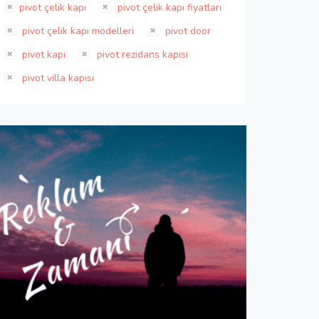
pivot çelik kapı
pivot çelik kapı fiyatları
pivot çelik kapı modelleri
pivot door
pivot kapı
pivot rezidans kapısı
pivot villa kapısı