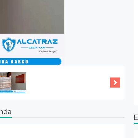
ında
E