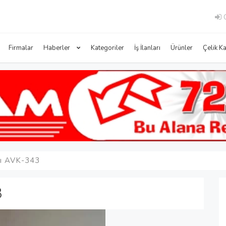
G
Firmalar
Haberler
Kategoriler
İş İlanları
Ürünler
Çelik K
pı AVK-343
3