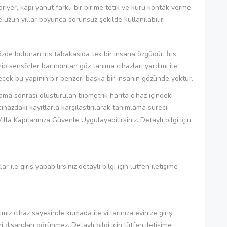
iyer, kapı yahut farklı bir birime tetik ve kuru kontak verme
uzun yıllar boyunca sorunsuz şekilde kullanılabilir.
özde bulunan iris tabakasıda tek bir insana özgüdür. İris
 sensörler barındırılan göz tanıma cihazları yardımı ile
yecek bu yapının bir benzeri başka bir insanın gözünde yoktur.
rama sonrası oluşturulan biometrik harita cihaz içindeki
hazdaki kayıtlarla karşılaştırılarak tanımlama süreci
lla Kapılarınıza Güvenle Uygulayabilirsiniz. Detaylı bilgi için
r ile giriş yapabilirsiniz detaylı bilgi için lütfen iletişime
iz cihaz sayesinde kumada ile villarınıza evinize giriş
i dışarıdan görünmez. Detaylı bilgi için lütfen iletişime