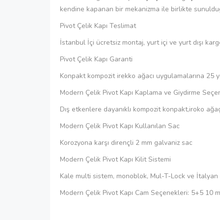
kendine kapanan bir mekanizma ile birlikte sunulduğ
Pivot Çelik Kapı Teslimat
İstanbul İçi ücretsiz montaj, yurt içi ve yurt dışı kar
Pivot Çelik Kapı Garanti
Konpakt kompozit irekko ağacı uygulamalarına 25 yı
Modern Çelik Pivot Kapı Kaplama ve Giydirme Seçen
Dış etkenlere dayanıklı kompozit konpakt,iroko ağa
Modern Çelik Pivot Kapı Kullanılan Sac
Korozyona karşı dirençli 2 mm galvaniz sac
Modern Çelik Pivot Kapı Kilit Sistemi
Kale multi sistem, monoblok, Mul-T-Lock ve İtalyan
Modern Çelik Pivot Kapı Cam Seçenekleri: 5+5 10 mm