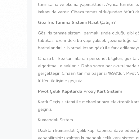
tanımlama ve okuma yapmaktadır. Ayrıca turnike, bar
imkanı da vardır. Cihaza temas olduğundan ötürü de 
Göz İris Tanıma Sistemi Nasıl Çalışır?
Göz iris tanıma sistemi, parmak izinde olduğu gibi g
tabakası üzerindeki bu yapı yüksek çözünürlüğe sahip
haritalandırılır. Normal insan gözü ile fark edileme
Cihaza bir kez tanımlanan personel bilgileri, göz ta
algoritma ile saklanır. Daha sonra her okutulmada ci
gerçekleşir. Cihazın tanıma başarısı %99’dur. Pivot Vi
lütfen iletişime geçiniz.
Pivot Çelik Kapılarda Proxy Kart Sistemi
Kartlı Geçiş sistemi ile mekanlarınıza elektronik kartla
geçiniz.
Kumandalı Sistem
Uzaktan kumandalı Çelik kapı kapınıza ilave edeceğim
yapabilirsiniz uzaktan kumandalı çelik kapı sistemler