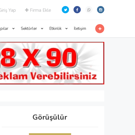
iriş Yap
Firma Ekle
apılar
Sektörler
Etkinlik
İletişim
Görüşülür