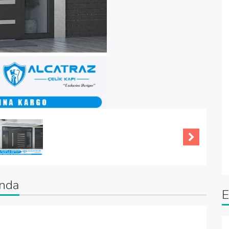
ında
E