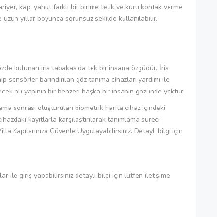
iyer, kapı yahut farklı bir birime tetik ve kuru kontak verme
uzun yıllar boyunca sorunsuz şekilde kullanılabilir.
özde bulunan iris tabakasıda tek bir insana özgüdür. İris
 sensörler barındırılan göz tanıma cihazları yardımı ile
yecek bu yapının bir benzeri başka bir insanın gözünde yoktur.
rama sonrası oluşturulan biometrik harita cihaz içindeki
hazdaki kayıtlarla karşılaştırılarak tanımlama süreci
lla Kapılarınıza Güvenle Uygulayabilirsiniz. Detaylı bilgi için
r ile giriş yapabilirsiniz detaylı bilgi için lütfen iletişime