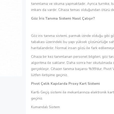
tanımlama ve okuma yapmaktadır. Ayrıca turnike, bar
imkanı da vardır. Cihaza temas olduğundan ötürü de 
Göz İris Tanıma Sistemi Nasıl Çalışır?
Göz iris tanıma sistemi, parmak izinde olduğu gibi g
tabakası üzerindeki bu yapı yüksek çözünürlüğe sahip
haritalandırılır. Normal insan gözü ile fark edileme
Cihaza bir kez tanımlanan personel bilgileri, göz ta
algoritma ile saklanır. Daha sonra her okutulmada ci
gerçekleşir. Cihazın tanıma başarısı %99’dur. Pivot Vi
lütfen iletişime geçiniz.
Pivot Çelik Kapılarda Proxy Kart Sistemi
Kartlı Geçiş sistemi ile mekanlarınıza elektronik kartla
geçiniz.
Kumandalı Sistem