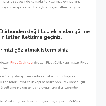
iz cihaz sayesinde kumada ile villarınıza evinize giriş
i dışarıdan görünmez. Detaylı bilgi için lütfen iletişime
ni Dürbünden değil Lcd ekrandan görme
çin lütfen iletişime geçiniz.
rimizi göz atmak istermisiniz
delleri,
Pivot Çelik kapı
fiyatları,Pivot Çelik kapı imalatı,Pivot
emleri
dans Satış ofisi gibi mekanların mekan bütünlüğünü
ılardır. Pivot çelik kapılar açılım yönü tek kanatlı çift
görselliğine mekan amacına uygun sıra dışı izlenimler
r. Pivot çerçeveli kapılarda çerçeve, kapının ağırlığını