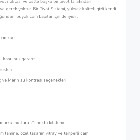
ivot noktası ve üstte başka bir pivot tarafından
 gerek yoktur. Bir Pivot Sistemi, yüksek kaliteli gizli kendi
undan, büyük cam kapılar için de iyidir.
go imkanı
l koşulsuz garanti
ekleri
ç ve Marin su kontrası seçenekleri
 marka mottura 21 nokta kilitleme
 lamine, özel tasarım vitray ve tenperli cam