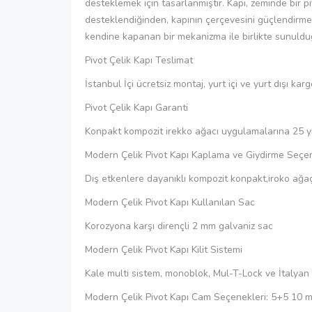
desteklemek için tasarlanmıştır. Kapı, zeminde bir p
desteklendiğinden, kapının çerçevesini güçlendirmeye
kendine kapanan bir mekanizma ile birlikte sunulduğ
Pivot Çelik Kapı Teslimat
İstanbul İçi ücretsiz montaj, yurt içi ve yurt dışı kar
Pivot Çelik Kapı Garanti
Konpakt kompozit irekko ağacı uygulamalarına 25 yı
Modern Çelik Pivot Kapı Kaplama ve Giydirme Seçen
Dış etkenlere dayanıklı kompozit konpakt,iroko ağa
Modern Çelik Pivot Kapı Kullanılan Sac
Korozyona karşı dirençli 2 mm galvaniz sac
Modern Çelik Pivot Kapı Kilit Sistemi
Kale multi sistem, monoblok, Mul-T-Lock ve İtalyan
Modern Çelik Pivot Kapı Cam Seçenekleri: 5+5 10 mm