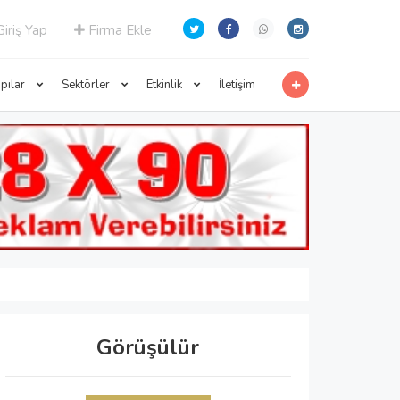
iriş Yap
Firma Ekle
apılar
Sektörler
Etkinlik
İletişim
Görüşülür