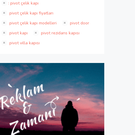
: pivot çelik kapı
pivot çelik kapı fiyatları
pivot çelik kapı modelleri
pivot door
pivot kapı
pivot rezidans kapısı
pivot villa kapısı