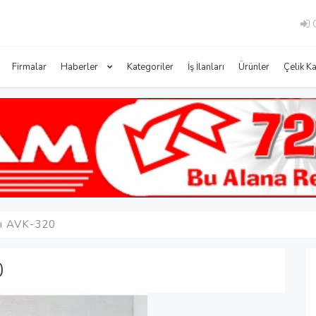
G
Firmalar
Haberler
Kategoriler
İş İlanları
Ürünler
Çelik K
pı AVK-320
0