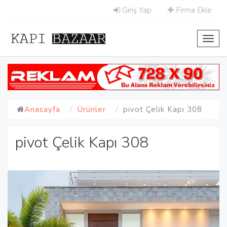
Giriş Yap
Firma Ekle
Toggl
navig
Anasayfa
Ürünler
pivot Çelik Kapı 308
pivot Çelik Kapı 308