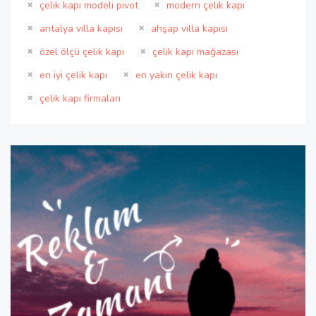
çelik kapı modeli pivot
modern çelik kapı
antalya villa kapısı
ahşap villa kapısı
özel ölçü çelik kapı
çelik kapı mağazası
en iyi çelik kapı
en yakın çelik kapı
çelik kapı firmaları