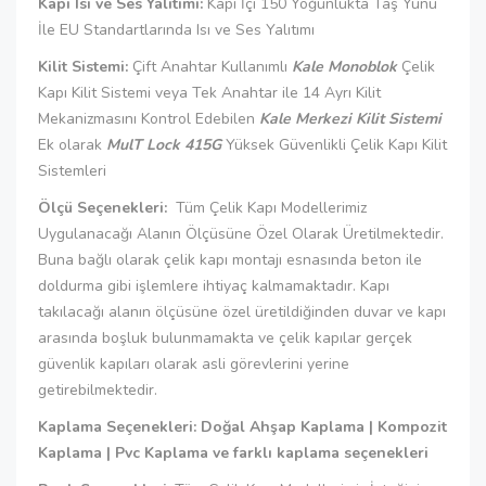
Kapı Isı ve Ses Yalıtımı:
Kapı İçi 150 Yoğunlukta Taş Yünü
İle EU Standartlarında Isı ve Ses Yalıtımı
Kilit Sistemi:
Çift Anahtar Kullanımlı
Kale Monoblok
Çelik
Kapı Kilit Sistemi veya Tek Anahtar ile 14 Ayrı Kilit
Mekanizmasını Kontrol Edebilen
Kale Merkezi Kilit Sistemi
Ek olarak
MulT Lock 415G
Yüksek Güvenlikli Çelik Kapı Kilit
Sistemleri
Ölçü Seçenekleri:
Tüm Çelik Kapı Modellerimiz
Uygulanacağı Alanın Ölçüsüne Özel Olarak Üretilmektedir.
Buna bağlı olarak çelik kapı montajı esnasında beton ile
doldurma gibi işlemlere ihtiyaç kalmamaktadır. Kapı
takılacağı alanın ölçüsüne özel üretildiğinden duvar ve kapı
arasında boşluk bulunmamakta ve çelik kapılar gerçek
güvenlik kapıları olarak asli görevlerini yerine
getirebilmektedir.
Kaplama Seçenekleri: Doğal Ahşap Kaplama | Kompozit
Kaplama | Pvc Kaplama ve farklı kaplama seçenekleri