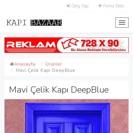
Giriş Yap
Firma Ekle
Toggl
navig
Anasayfa
Ürünler
Mavi Çelik Kapı DeepBlue
Mavi Çelik Kapı DeepBlue