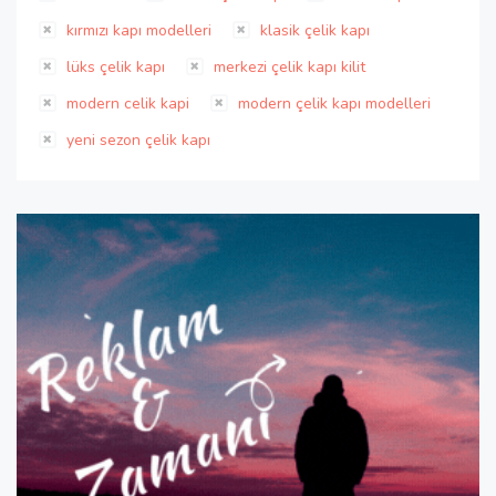
kırmızı kapı modelleri
klasik çelik kapı
lüks çelik kapı
merkezi çelik kapı kilit
modern celik kapi
modern çelik kapı modelleri
yeni sezon çelik kapı