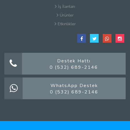
İş İlanları
Ürünler
Etkinlikler
Çerez Politikaları
Satış Sözleşmesi
Hakkımızda
Kullanım Koşulları
Destek Hattı
0 (532) 689-2146
Güvenlik
Gizlilik Sözleşmesi
Firma Rehberi Nedir?
WhatsApp Destek
0 (532) 689-2146
İletişim