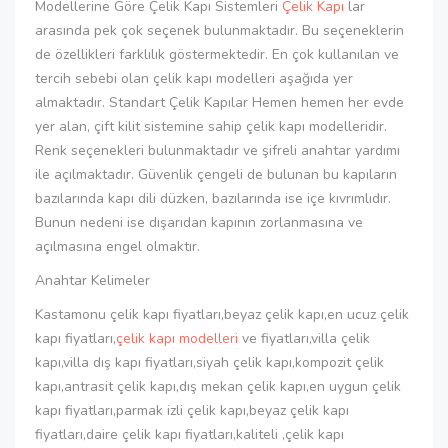
Modellerine Göre Çelik Kapı Sistemleri
Çelik Kapı
lar
arasında pek çok seçenek bulunmaktadır. Bu seçeneklerin
de özellikleri farklılık göstermektedir. En çok kullanılan ve
tercih sebebi olan çelik kapı modelleri aşağıda yer
almaktadır. Standart Çelik Kapılar Hemen hemen her evde
yer alan, çift kilit sistemine sahip çelik kapı modelleridir.
Renk seçenekleri bulunmaktadır ve şifreli anahtar yardımı
ile açılmaktadır. Güvenlik çengeli de bulunan bu kapıların
bazılarında kapı dili düzken, bazılarında ise içe kıvrımlıdır.
Bunun nedeni ise dışarıdan kapının zorlanmasına ve
açılmasına engel olmaktır.
Anahtar Kelimeler
Kastamonu çelik kapı fiyatları,beyaz çelik kapı,en ucuz çelik
kapı fiyatları,
çelik kapı modelleri
ve fiyatları,villa çelik
kapı,villa dış kapı fiyatları,siyah çelik kapı,kompozit çelik
kapı,antrasit çelik kapı,dış mekan çelik kapı,en uygun çelik
kapı fiyatları,parmak izli çelik kapı,beyaz çelik kapı
fiyatları,daire çelik kapı fiyatları,kaliteli ,çelik kapı