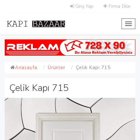
Giriş Yap
Firma Ekle
Toggl
navig
Anasayfa
Ürünler
Çelik Kapı 715
Çelik Kapı 715