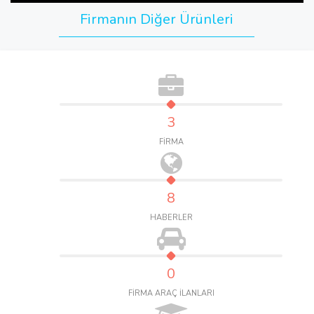
Firmanın Diğer Ürünleri
3
FİRMA
8
HABERLER
0
FİRMA ARAÇ İLANLARI