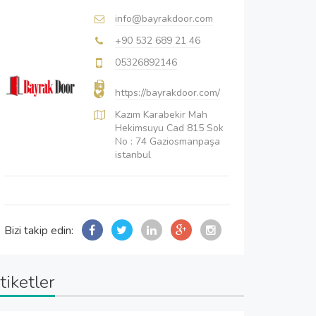
info@bayrakdoor.com
+90 532 689 21 46
05326892146
https://bayrakdoor.com/
Kazım Karabekir Mah
Hekimsuyu Cad 815 Sok
No : 74 Gaziosmanpaşa
istanbul
Bizi takip edin:
tiketler