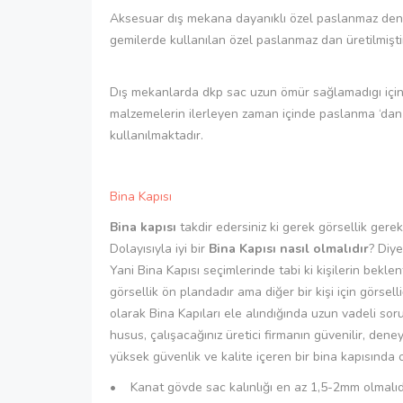
Aksesuar dış mekana dayanıklı özel paslanmaz de
gemilerde kullanılan özel paslanmaz dan üretilmişti
Dış mekanlarda dkp sac uzun ömür sağlamadıgı için 
malzemelerin ilerleyen zaman içinde paslanma ‘dan 
kullanılmaktadır.
Bina Kapısı
Bina kapısı
takdir edersiniz ki gerek görsellik gere
Dolayısıyla iyi bir
Bina Kapısı nasıl olmalıdır
? Diye
Yani Bina Kapısı seçimlerinde tabi ki kişilerin beklen
görsellik ön plandadır ama diğer bir kişi için görsel
olarak Bina Kapıları ele alındığında uzun vadeli sor
husus, çalışacağınız üretici firmanın güvenilir, den
yüksek güvenlik ve kalite içeren bir bina kapısında 
• Kanat gövde sac kalınlığı en az 1,5-2mm olmalıdı