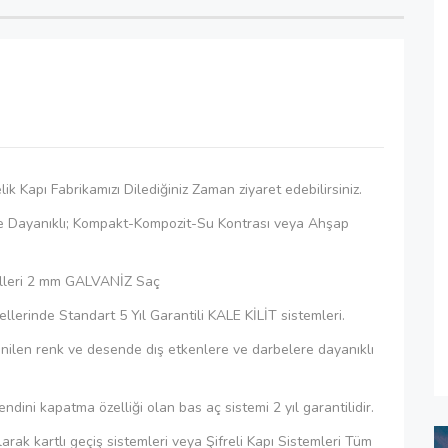
elik Kapı Fabrikamızı Dilediğiniz Zaman ziyaret edebilirsiniz.
e Dayanıklı; Kompakt-Kompozit-Su Kontrası veya Ahşap
odelleri 2 mm GALVANİZ Saç
dellerinde Standart 5 Yıl Garantili KALE KİLİT sistemleri.
ilen renk ve desende dış etkenlere ve darbelere dayanıklı
ndini kapatma özelliği olan bas aç sistemi 2 yıl garantilidir.
olarak kartlı geçiş sistemleri veya Şifreli Kapı Sistemleri Tüm