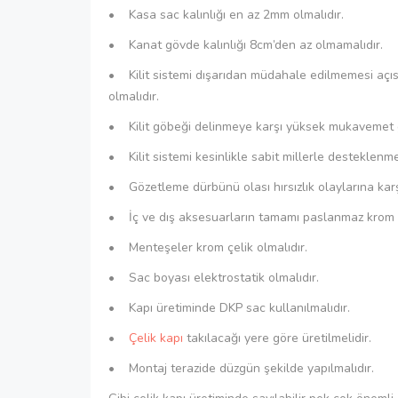
• Kasa sac kalınlığı en az 2mm olmalıdır.
• Kanat gövde kalınlığı 8cm’den az olmamalıdır.
• Kilit sistemi dışarıdan müdahale edilmemesi açıs
olmalıdır.
• Kilit göbeği delinmeye karşı yüksek mukavemet g
• Kilit sistemi kesinlikle sabit millerle desteklenmel
• Gözetleme dürbünü olası hırsızlık olaylarına karşı
• İç ve dış aksesuarların tamamı paslanmaz krom 
• Menteşeler krom çelik olmalıdır.
• Sac boyası elektrostatik olmalıdır.
• Kapı üretiminde DKP sac kullanılmalıdır.
•
Çelik kapı
takılacağı yere göre üretilmelidir.
• Montaj terazide düzgün şekilde yapılmalıdır.