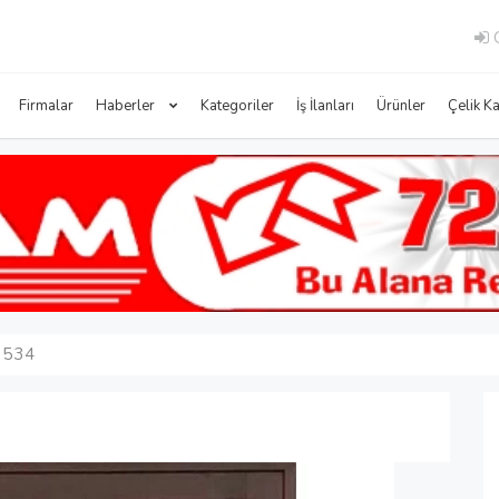
G
Firmalar
Haberler
Kategoriler
İş İlanları
Ürünler
Çelik K
ı 534