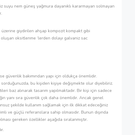
niz suyu nem güneş yağmura dayanıklı kararmayan solmayan
r.
üzerine giydirilen ahşap kompozit kompakt gibi
oluşan oksitlenme ‘lerden dolayı galvaniz sac
kse güvenlik bakımından yapı için oldukça önemlidir.
 sorduğunuzda, bu kişiden kişiye değişmekte olur diyebiliriz.
tileri baz alınarak tasarım yapılmaktadır. Bir kişi için sadece
liğin yanı sıra güvenlik çok daha önemlidir. Ancak genel
unsuz şekilde kullanım sağlamak için ilk dikkat edeceğiniz
eyimli ve güçlü referanslara sahip olmasıdır. Bunun dışında
olması gereken özellikler aşağıda sıralanmıştır.
r.