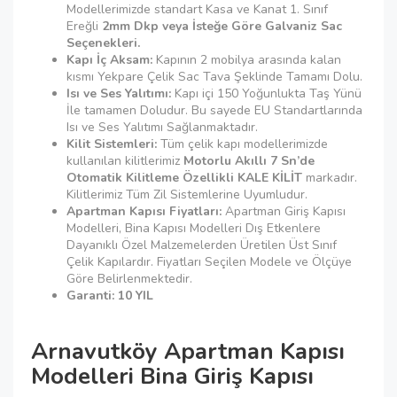
Modellerimizde standart Kasa ve Kanat 1. Sınıf
Ereğli
2mm Dkp veya İsteğe Göre Galvaniz Sac
Seçenekleri.
Kapı İç Aksam:
Kapının 2 mobilya arasında kalan
kısmı Yekpare Çelik Sac Tava Şeklinde Tamamı Dolu.
Isı ve Ses Yalıtımı:
Kapı içi 150 Yoğunlukta Taş Yünü
İle tamamen Doludur. Bu sayede EU Standartlarında
Isı ve Ses Yalıtımı Sağlanmaktadır.
Kilit Sistemleri:
Tüm çelik kapı modellerimizde
kullanılan kilitlerimiz
Motorlu Akıllı 7 Sn’de
Otomatik Kilitleme Özellikli KALE KİLİT
markadır.
Kilitlerimiz Tüm Zil Sistemlerine Uyumludur.
Apartman Kapısı Fiyatları:
Apartman Giriş Kapısı
Modelleri, Bina Kapısı Modelleri Dış Etkenlere
Dayanıklı Özel Malzemelerden Üretilen Üst Sınıf
Çelik Kapılardır. Fiyatları Seçilen Modele ve Ölçüye
Göre Belirlenmektedir.
Garanti: 10 YIL
Arnavutköy Apartman Kapısı
Modelleri Bina Giriş Kapısı