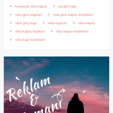
kompozit villa kapisi
varaklı kapı
villa giris kapilari
villa giris kapisi modelleri
villa giriş kapı
villa kapilari
villa kapisi
villa kapisi fiyatlari
villa kapisi modelleri
villa kapı modelleri