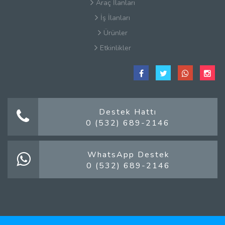
Araç İlanları
İş İlanları
Ürünler
Etkinlikler
Çerez Politikaları
Satış Sözleşmesi
Hakkımızda
Kullanım Koşulları
Destek Hattı
0 (532) 689-2146
Güvenlik
Gizlilik Sözleşmesi
Firma Rehberi Nedir?
WhatsApp Destek
0 (532) 689-2146
İletişim