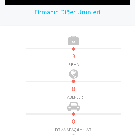
Firmanın Diğer Ürünleri
3
FİRMA
8
HABERLER
0
FİRMA ARAÇ İLANLARI